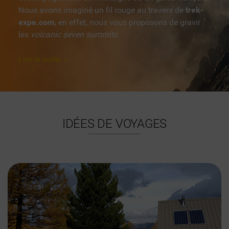
Nous avons imaginé un fil rouge au travers de
trek-
expe.com
, en effet, nous vous proposons de gravir
les
volcanic seven summits
.
Lire la suite →
IDÉES DE VOYAGES