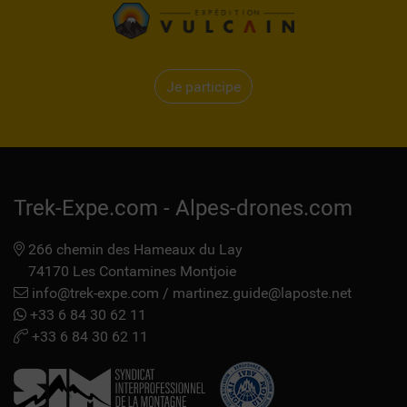
giluwe
avec
guide,
Ascension
Je participe
damavand
avec
guide,
Ascension
kilimandjaro
Trek-Expe.com - Alpes-drones.com
avec
guide,
Ascension
266 chemin des Hameaux du Lay
kilimandjaro
74170 Les Contamines Montjoie
voie
info@trek-expe.com
/
martinez.guide@laposte.net
lemosho
+33 6 84 30 62 11
avec
+33 6 84 30 62 11
guide
Ascension