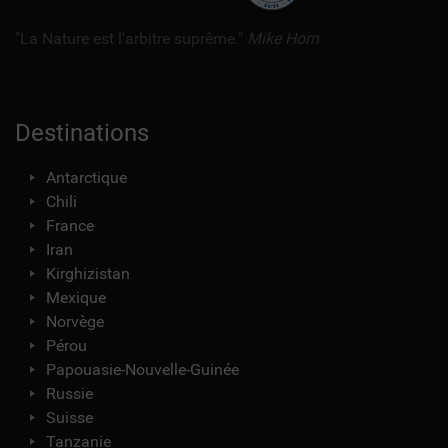
orizaba,
malinche,
"La Nature est l'arbitre suprême."
Mike Horn
Iztaccihuatl
avec guide
2026
Destinations
Ascension
Antarctique
ojos
Chili
del
France
salado
Iran
avec
Kirghizistan
guide
Mexique
2026
Norvège
Ascension
Pérou
sidley
Papouasie-Nouvelle-Guinée
avec
Russie
guide,
Suisse
Randonnée
Tanzanie