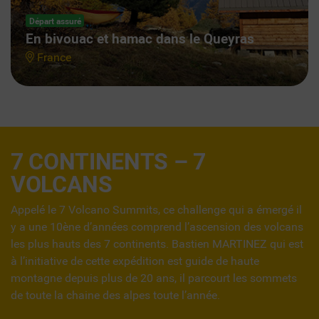
Départ assuré
En bivouac et hamac dans le Queyras
France
trekking
kili avec
7 CONTINENTS – 7
guide
VOLCANS
Ascension
Appelé le 7 Volcano Summits, ce challenge qui a émergé il
elbrouz
y a une 10ène d’années comprend l’ascension des volcans
à
les plus hauts des 7 continents. Bastien MARTINEZ qui est
ski
à l’initiative de cette expédition est guide de haute
avec
montagne depuis plus de 20 ans, il parcourt les sommets
guide,
de toute la chaine des alpes toute l’année.
Ascension