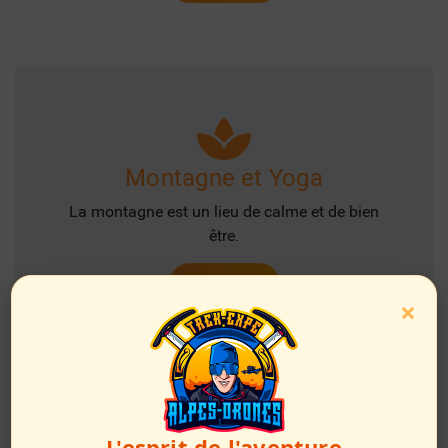
Montagne et Yoga
La montagne est un lieu de calme et de bien
être.
Plus d'infos
×
L'esprit de l'aventure